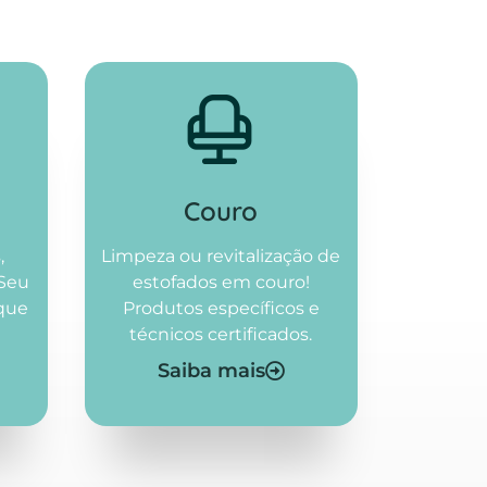
Couro
,
Limpeza ou revitalização de
 Seu
estofados em couro!
 que
Produtos específicos e
técnicos certificados.
Saiba mais