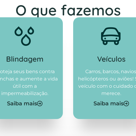
O que fazemos
Blindagem
Veículos
oteja seus bens contra
Carros, barcos, navios
nchas e aumente a vida
helicópteros ou aviões!
útil com a
veículo com o cuidado
impermeabilização.
merece.
Saiba mais
Saiba mais