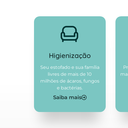
Higienização​
Seu estofado e sua família
Pr
livres de mais de 10
ma
milhões de ácaros, fungos
e bactérias.
Saiba mais