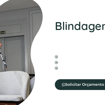
Blindag
Nosso serviço de blindage
além de impedir a entrada 
Além disso, aumenta a vida
Blindagem de sofá
Blindagem de cadeira
Blindagem de tecidos
Solicitar Orçamento