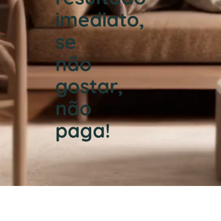
imediato,
se
não
gostar,
não
paga!