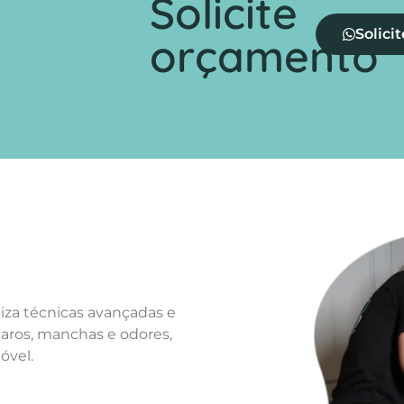
Solicite
Solici
orçamento
liza técnicas avançadas e
caros, manchas e odores,
móvel.