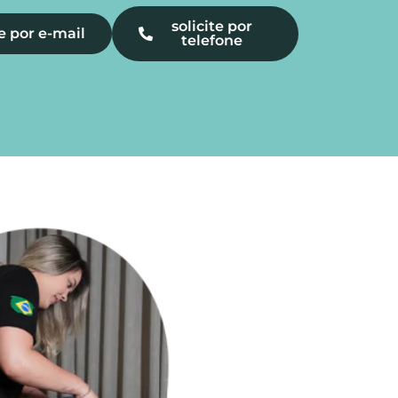
solicite por
te por e-mail
telefone