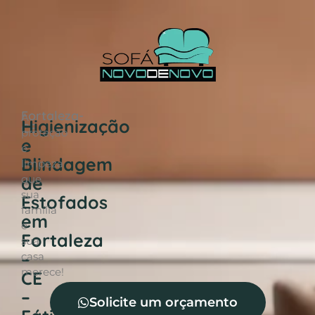
Fortaleza-
A
Higienização
CE
proteção
e
e
Blindagem
limpeza
de
que
sua
Estofados
família
em
e
Fortaleza
sua
–
casa
merece!
CE
–
Solicite um orçamento