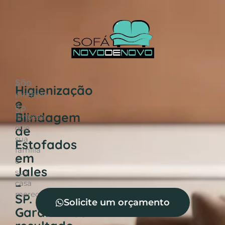
São
A
Higienização
Paulo
proteção
-
e
e
SP
Blindagem
limpeza
de
que
sua
Estofados
família
em
e
Jales
sua
–
casa
merece!
SP.
Solicite um orçamento
Garantimos