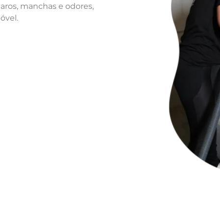
caros, manchas e odores,
móvel.