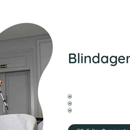
Blindag
Nosso serviço de blindage
além de impedir a entrada 
Além disso, aumenta a vida
Blindagem de sofá
Blindagem de cadeira
Blindagem de tecidos