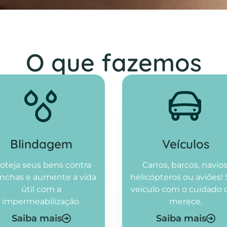
O que fazemos
Blindagem
Veículos
oteja seus bens contra
Carros, barcos, navios
nchas e aumente a vida
helicópteros ou aviões!
útil com a
veículo com o cuidado
impermeabilização.
merece.
Saiba mais
Saiba mais