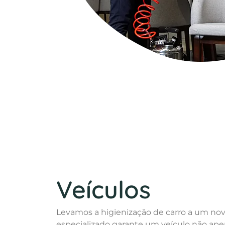
Veículos
Levamos a higienização de carro a um nov
especializado garante um veículo não ap