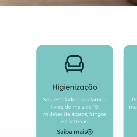
Higienização​
Seu estofado e sua família
Pr
livres de mais de 10
ma
milhões de ácaros, fungos
e bactérias.
Saiba mais