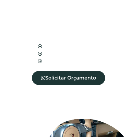
Nosso serviço de blindagem protege seu
estofado contra manchas, além de impedir a
entrada de diversos ácaros, fungos e bactérias.
Além disso, aumenta a vida útil do seu
estofado.
Blindagem de sofá
Blindagem de cadeira
Blindagem de tecidos
Solicitar Orçamento