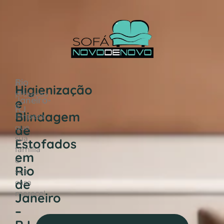
Rio
A
Higienização
de
proteção
Janeiro-
e
e
RJ
Blindagem
limpeza
de
que
sua
Estofados
família
em
e
Rio
sua
de
casa
merece!
Janeiro
–