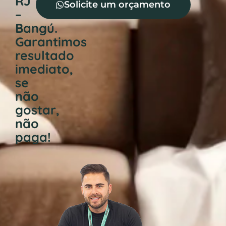
RJ
Solicite um orçamento
–
Bangú.
Garantimos
resultado
imediato,
se
não
gostar,
não
paga!