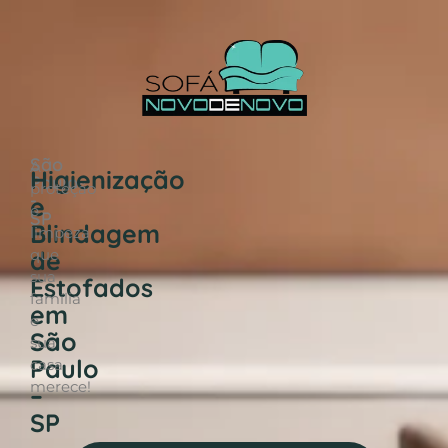
São
A
Higienização
Paulo
proteção
-
e
e
SP
Blindagem
limpeza
de
que
sua
Estofados
família
em
e
São
sua
Paulo
casa
merece!
–
SP