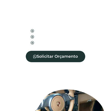
estofado contra manchas, além de impedir a
entrada de diversos ácaros, fungos e bactérias.
Além disso, aumenta a vida útil do seu
estofado.
Blindagem de sofá
Blindagem de cadeira
Blindagem de tecidos
Solicitar Orçamento