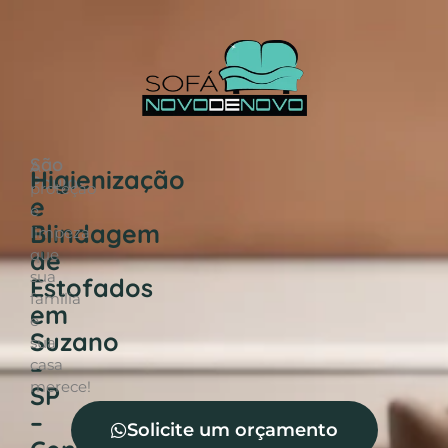
São
A
Higienização
Paulo
proteção
e
e
Blindagem
limpeza
de
que
sua
Estofados
família
em
e
Suzano
sua
–
casa
merece!
SP
–
Solicite um orçamento