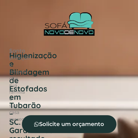
Santa
A
Higienização
Catarina
proteção
e
e
Blindagem
limpeza
de
que
sua
Estofados
família
em
e
Tubarão
sua
–
casa
merece!
SC.
Solicite um orçamento
Garantimos